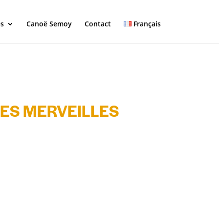
és
Canoë Semoy
Contact
Français
 DES MERVEILLES