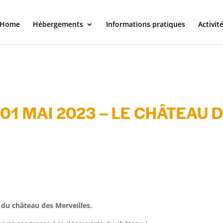
J4hQ4T6v8A
Home
Hébergements
Informations pratiques
Activit
oidfr.com/
qEKU9S8qtRs
https://en.wikipedia.org/wiki/Performance-enhancing_substance
ama/fullarticle/1105049
 01 MAI 2023 – LE CHÂTEAU
é du château des Merveilles.