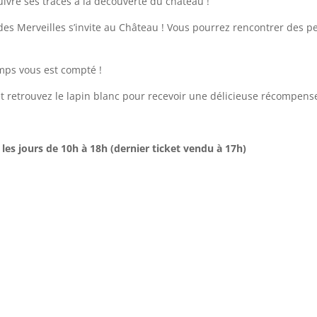
suivre ses traces à la découverte du château !
ys des Merveilles s’invite au Château ! Vous pourrez rencontrer de
temps vous est compté !
t retrouvez le lapin blanc pour recevoir une délicieuse récompen
 les jours de 10h à 18h (dernier ticket vendu à 17h)