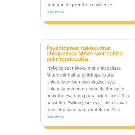
implique de prendre conscience...
read more
Psykologiset näkökulmat
uhkapelissä Miten voit hallita
peliriippuvuutta
Psykologiset näkökulmat uhkapelissä
Miten voit hallita peliriippuvuutta
Uhkapelaamisen psykologiset syyt
Uhkapelaaminen on monelle ihmiselle
houkutteleva tapa paeta arjen stressiä ja
haasteita. Psykologiset syyt, jotka saavat
ihmiset pelaamaan, vaihtelevat. Yksi...
read more