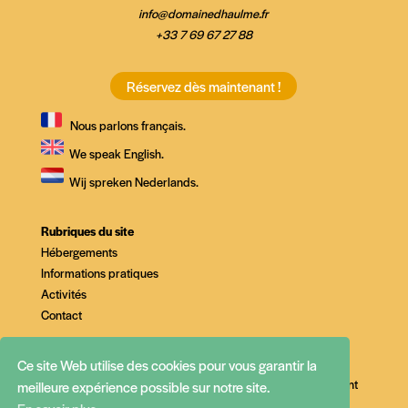
info@domainedhaulme.fr
+33 7 69 67 27 88
Réservez dès maintenant !
Nous parlons français.
We speak English.
Wij spreken Nederlands.
Rubriques du site
Hébergements
Informations pratiques
Activités
Contact
Politique de confidentialité
Ce site Web utilise des cookies pour vous garantir la
Conditions générales de vente, mentions légales, règlement
meilleure expérience possible sur notre site.
d’ordre intérieur et processus de réclamation
© 2026