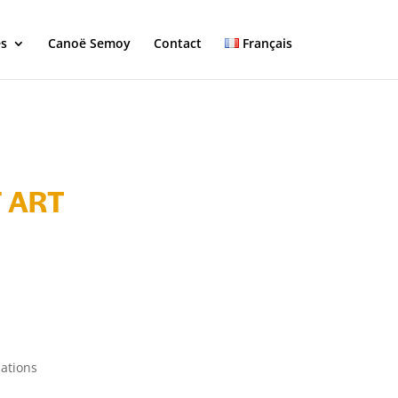
és
Canoë Semoy
Contact
Français
 ART
lations