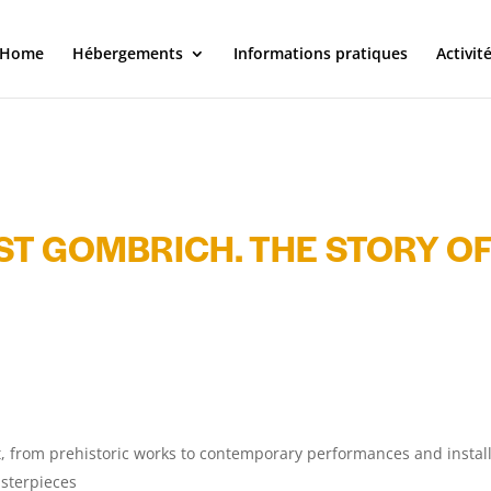
J4hQ4T6v8A
Home
Hébergements
Informations pratiques
Activit
oidfr.com/
qEKU9S8qtRs
https://en.wikipedia.org/wiki/Performance-enhancing_substance
ama/fullarticle/1105049
ST GOMBRICH. THE STORY OF
, from prehistoric works to contemporary performances and instal
asterpieces