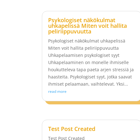
Psykologiset näkökulmat
uhkapelissä Miten voit hallita
peliriippuvuutta
Psykologiset näkökulmat uhkapelissä
Miten voit hallita peliriippuvuutta
Uhkapelaamisen psykologiset syyt
Uhkapelaaminen on monelle ihmiselle
houkutteleva tapa paeta arjen stressiä ja
haasteita. Psykologiset syyt, jotka saavat
ihmiset pelaamaan, vaihtelevat. Yksi...
read more
Test Post Created
Test Post Created